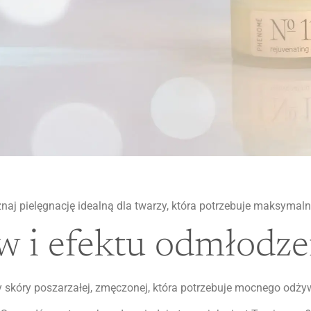
naj pielęgnację idealną dla twarzy, która potrzebuje maksymal
w i efektu odmłodze
y skóry poszarzałej, zmęczonej, która potrzebuje mocnego odżywi