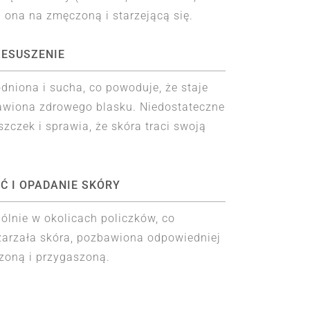
a ona na zmęczoną i starzejącą się.
ZESUSZENIE
dniona i sucha, co powoduje, że staje
bawiona zdrowego blasku. Niedostateczne
zczek i sprawia, że skóra traci swoją
Ć I OPADANIE SKÓRY
gólnie w okolicach policzków, co
zarzała skóra, pozbawiona odpowiedniej
czoną i przygaszoną.